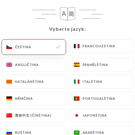
CS
NABÍDKA
Vyberte jazyk:
Vyberte jazyk:
FRANCOUZŠTINA
FRANCOUZŠTINA
ČEŠTINA
ČEŠTINA
/
DOMŮ
GALERIE
Galerie
ANGLIČTINA
ANGLIČTINA
ŠPANĚLŠTINA
ŠPANĚLŠTINA
KATALÁNŠTINA
KATALÁNŠTINA
ITALŠTINA
ITALŠTINA
NĚMČINA
NĚMČINA
PORTUGALŠTINA
PORTUGALŠTINA
简体中文 (ČÍNŠTINA)
简体中文 (ČÍNŠTINA)
JAPONŠTINA
JAPONŠTINA
RUŠTINA
RUŠTINA
ARABŠTINA
ARABŠTINA