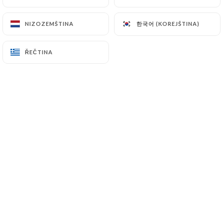
한국어 (KOREJŠTINA)
한국어 (KOREJŠTINA)
NIZOZEMŠTINA
NIZOZEMŠTINA
ŘEČTINA
ŘEČTINA